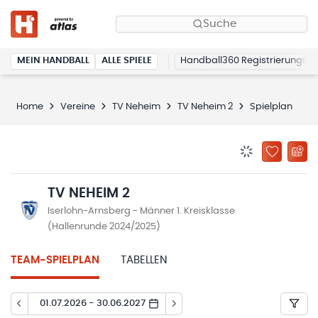
Suche
MEIN HANDBALL
ALLE SPIELE
Handball360 Registrierung
Home
Vereine
TV Neheim
TV Neheim 2
Spielplan
BENACHRICHTIG
ZU „MEINE
TV NEHEIM 2
Iserlohn-Arnsberg - Männer 1. Kreisklasse
(Hallenrunde 2024/2025)
TEAM-SPIELPLAN
TABELLEN
01.07.2026 - 30.06.2027