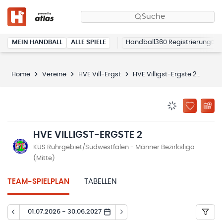
Suche
MEIN HANDBALL
ALLE SPIELE
Handball360 Registrierung
Home
Vereine
HVE Vill-Ergst
HVE Villigst-Ergste 2
Spie
BENACHRICHTIG
ZU „MEINE
HVE VILLIGST-ERGSTE 2
KÜS Ruhrgebiet/Südwestfalen - Männer Bezirksliga
(Mitte)
TEAM-SPIELPLAN
TABELLEN
01.07.2026 - 30.06.2027