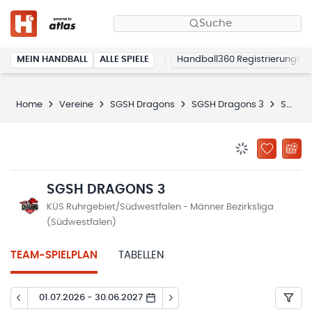
Suche
MEIN HANDBALL
ALLE SPIELE
Handball360 Registrierung
Home
Vereine
SGSH Dragons
SGSH Dragons 3
Spielplan
BENACHRICHTIG
ZU „MEINE
SGSH DRAGONS 3
KÜS Ruhrgebiet/Südwestfalen - Männer Bezirksliga
(Südwestfalen)
TEAM-SPIELPLAN
TABELLEN
01.07.2026 - 30.06.2027