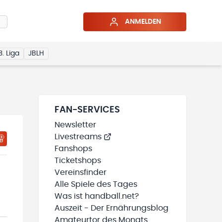
ANMELDEN
3. Liga
JBLH
FAN-SERVICES
Newsletter
Livestreams
HTIGUNGSSTATUS WIRD GELADEN
MEINE TEAMS“ HINZUFÜGEN
Fanshops
Ticketshops
Vereinsfinder
Alle Spiele des Tages
Was ist handball.net?
Auszeit - Der Ernährungsblog
Amateurtor des Monats