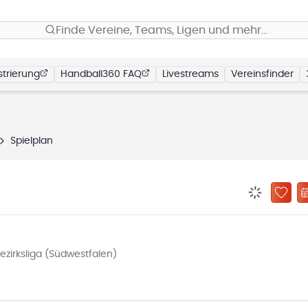
Finde Vereine, Teams, Ligen und mehr…
trierung
Handball360 FAQ
Livestreams
Vereinsfinder
Spielplan
BENACHRIC
ZU „
zirksliga (Südwestfalen)