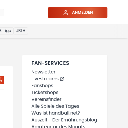
ANMELDEN
3. Liga
JBLH
FAN-SERVICES
Newsletter
Livestreams
HTIGUNGSSTATUS WIRD GELADEN
MEINE TEAMS“ HINZUFÜGEN
Fanshops
Ticketshops
Vereinsfinder
Alle Spiele des Tages
Was ist handball.net?
Auszeit - Der Ernährungsblog
Amateurtor des Monats