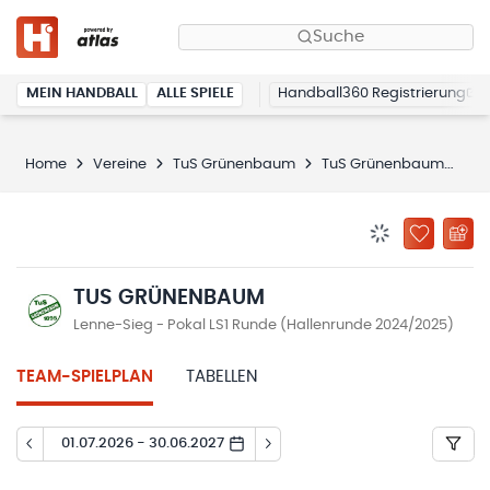
Suche
MEIN HANDBALL
ALLE SPIELE
Handball360 Registrierung
Home
Vereine
TuS Grünenbaum
TuS Grünenbaum
Sp
BENACHRICHTIG
ZU „MEINE
TUS GRÜNENBAUM
Lenne-Sieg - Pokal LS1 Runde (Hallenrunde 2024/2025)
TEAM-SPIELPLAN
TABELLEN
01.07.2026 - 30.06.2027