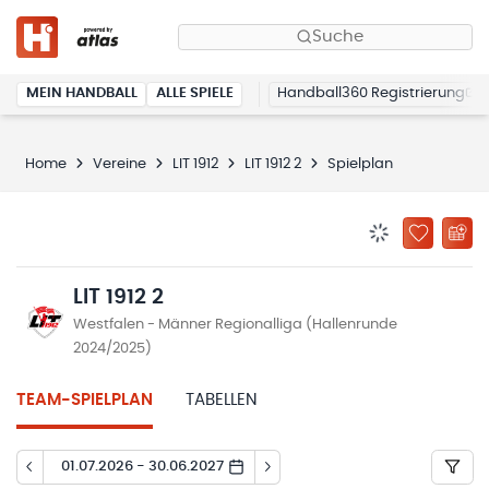
Suche
MEIN HANDBALL
ALLE SPIELE
Handball360 Registrierung
Home
Vereine
LIT 1912
LIT 1912 2
Spielplan
BENACHRICHTIG
ZU „MEINE
LIT 1912 2
Westfalen - Männer Regionalliga (Hallenrunde
2024/2025)
TEAM-SPIELPLAN
TABELLEN
01.07.2026 - 30.06.2027