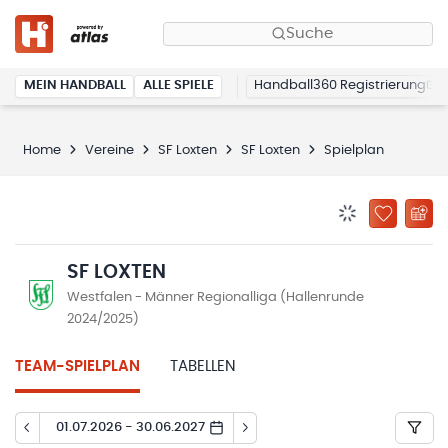
Suche
MEIN HANDBALL
ALLE SPIELE
Handball360 Registrierung
Home
Vereine
SF Loxten
SF Loxten
Spielplan
BENACHRICHTIG
ZU „MEINE
SF LOXTEN
Westfalen - Männer Regionalliga (Hallenrunde
2024/2025)
TEAM-SPIELPLAN
TABELLEN
01.07.2026 - 30.06.2027