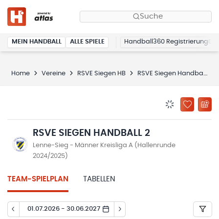
Suche
MEIN HANDBALL
ALLE SPIELE
Handball360 Registrierung
Home
Vereine
RSVE Siegen HB
RSVE Siegen Handball 2
BENACHRICHTIG
ZU „MEINE
RSVE SIEGEN HANDBALL 2
Lenne-Sieg - Männer Kreisliga A (Hallenrunde
2024/2025)
TEAM-SPIELPLAN
TABELLEN
01.07.2026 - 30.06.2027