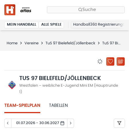
Suche
MEIN HANDBALL
ALLE SPIELE
Handball360 Registrierung
Home
Vereine
TuS 97 Bielefeld/Jöllenbeck
TuS 97 Bielefeld/Jöllenbeck
BENACHRICHTIG
ZU „MEINE
TUS 97 BIELEFELD/JÖLLENBECK
Westfalen – weibliche E-Jugend Mini EM (Hauptrunde
1)
TEAM-SPIELPLAN
TABELLEN
01.07.2026 - 30.06.2027