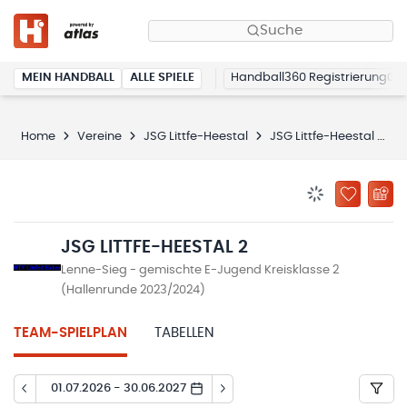
Suche
MEIN HANDBALL
ALLE SPIELE
Handball360 Registrierung
Home
Vereine
JSG Littfe-Heestal
JSG Littfe-Heestal 2
BENACHRICHTIG
ZU „MEINE
JSG LITTFE-HEESTAL 2
Lenne-Sieg - gemischte E-Jugend Kreisklasse 2
(Hallenrunde 2023/2024)
TEAM-SPIELPLAN
TABELLEN
01.07.2026 - 30.06.2027