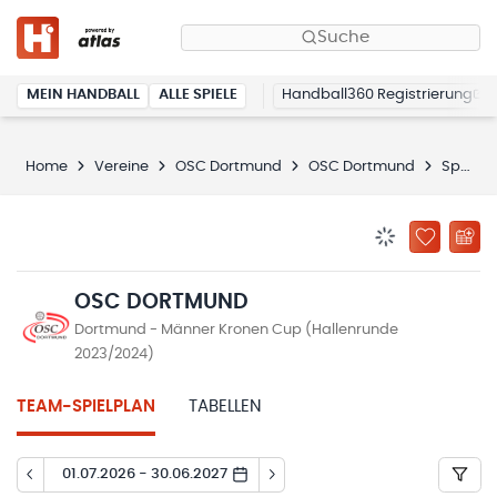
Suche
MEIN HANDBALL
ALLE SPIELE
Handball360 Registrierung
Home
Vereine
OSC Dortmund
OSC Dortmund
Spielplan
BENACHRICHTIG
ZU „MEINE
OSC DORTMUND
Dortmund - Männer Kronen Cup (Hallenrunde
2023/2024)
TEAM-SPIELPLAN
TABELLEN
01.07.2026 - 30.06.2027