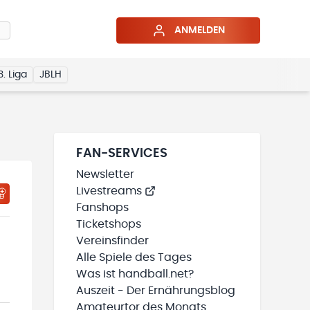
ANMELDEN
3. Liga
JBLH
FAN-SERVICES
Newsletter
Livestreams
HTIGUNGSSTATUS WIRD GELADEN
MEINE TEAMS“ HINZUFÜGEN
Fanshops
Ticketshops
Vereinsfinder
Alle Spiele des Tages
Was ist handball.net?
Auszeit - Der Ernährungsblog
Amateurtor des Monats