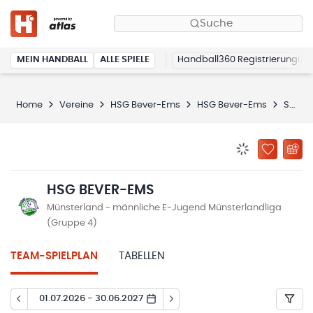
Suche
MEIN HANDBALL
ALLE SPIELE
Handball360 Registrierung
Home
Vereine
HSG Bever-Ems
HSG Bever-Ems
Spielplan
BENACHRICHTIG
ZU „MEINE
HSG BEVER-EMS
Münsterland - männliche E-Jugend Münsterlandliga
(Gruppe 4)
TEAM-SPIELPLAN
TABELLEN
01.07.2026 - 30.06.2027