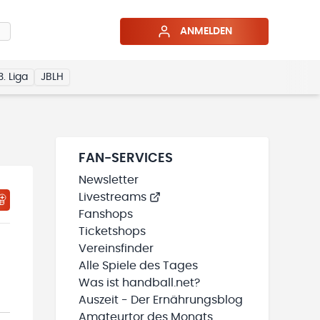
ANMELDEN
3. Liga
JBLH
FAN-SERVICES
Newsletter
Livestreams
HTIGUNGSSTATUS WIRD GELADEN
MEINE TEAMS“ HINZUFÜGEN
Fanshops
Ticketshops
Vereinsfinder
Alle Spiele des Tages
Was ist handball.net?
Auszeit - Der Ernährungsblog
Amateurtor des Monats