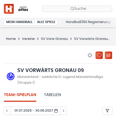
Suche
MEIN HANDBALL
ALLE SPIELE
Handball360 Registrierung
Home
Vereine
SV Vorw Gronau
SV Vorwärts Gronau 09
BENACHRICHTIG
ZU „MEINE
SV VORWÄRTS GRONAU 09
Münsterland - weibliche D-Jugend Münsterlandliga
(Gruppe 1)
TEAM-SPIELPLAN
TABELLEN
01.07.2026 - 30.06.2027