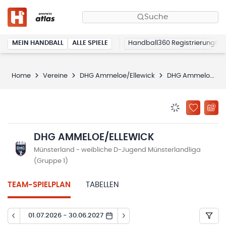
Suche
MEIN HANDBALL
ALLE SPIELE
Handball360 Registrierung
Home
Vereine
DHG Ammeloe/Ellewick
DHG Ammeloe/Ellewick
BENACHRICHTIG
ZU „MEINE
DHG AMMELOE/ELLEWICK
Münsterland - weibliche D-Jugend Münsterlandliga
(Gruppe 1)
TEAM-SPIELPLAN
TABELLEN
01.07.2026 - 30.06.2027