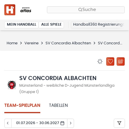
Suche
MEIN HANDBALL
ALLE SPIELE
Handball360 Registrierung
Home
Vereine
SV Concordia Albachten
SV Concordia Albachten
BENACHRICHTIG
ZU „MEINE
SV CONCORDIA ALBACHTEN
Münsterland - weibliche D-Jugend Münsterlandliga
(Gruppe 1)
TEAM-SPIELPLAN
TABELLEN
01.07.2026 - 30.06.2027