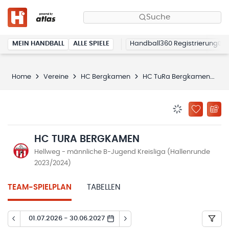
Suche
MEIN HANDBALL
ALLE SPIELE
Handball360 Registrierung
Home
Vereine
HC Bergkamen
HC TuRa Bergkamen
Sp
BENACHRICHTIG
ZU „MEINE
HC TURA BERGKAMEN
Hellweg - männliche B-Jugend Kreisliga (Hallenrunde
2023/2024)
TEAM-SPIELPLAN
TABELLEN
01.07.2026 - 30.06.2027