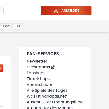
ANMELDEN
3. Liga
JBLH
FAN-SERVICES
Newsletter
Livestreams
HTIGUNGSSTATUS WIRD GELADEN
MEINE TEAMS“ HINZUFÜGEN
Fanshops
Ticketshops
Vereinsfinder
Alle Spiele des Tages
Was ist handball.net?
Auszeit - Der Ernährungsblog
Amateurtor des Monats