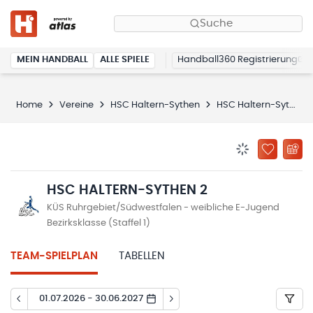
Suche
MEIN HANDBALL
ALLE SPIELE
Handball360 Registrierung
Home
Vereine
HSC Haltern-Sythen
HSC Haltern-Sythen 2
BENACHRICHTIG
ZU „MEINE
HSC HALTERN-SYTHEN 2
KÜS Ruhrgebiet/Südwestfalen - weibliche E-Jugend
Bezirksklasse (Staffel 1)
TEAM-SPIELPLAN
TABELLEN
01.07.2026 - 30.06.2027