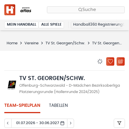
Suche
MEIN HANDBALL
ALLE SPIELE
Handball360 Registrierung
Home
Vereine
TV St. Georgen/Schw.
TV St. Georgen/Schw.
BENACHRICHTIG
ZU „MEINE
TV ST. GEORGEN/SCHW.
Offenburg-Schwarzwald - D-Mädchen Bezirksoberliga
Platzierungsrunde (Hallenrunde 2024/2025)
TEAM-SPIELPLAN
TABELLEN
01.07.2026 - 30.06.2027