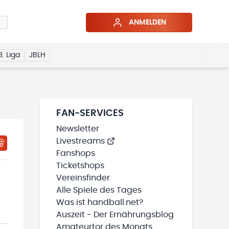
ANMELDEN
3. Liga
JBLH
FAN-SERVICES
Newsletter
Livestreams
HTIGUNGSSTATUS WIRD GELADEN
MEINE TEAMS“ HINZUFÜGEN
Fanshops
Ticketshops
Vereinsfinder
Alle Spiele des Tages
Was ist handball.net?
Auszeit - Der Ernährungsblog
Amateurtor des Monats