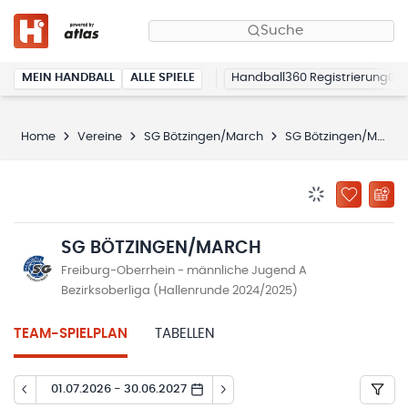
Suche
MEIN HANDBALL
ALLE SPIELE
Handball360 Registrierung
Home
Vereine
SG Bötzingen/March
SG Bötzingen/March
BENACHRICHTIG
ZU „MEINE
SG BÖTZINGEN/MARCH
Freiburg-Oberrhein - männliche Jugend A
Bezirksoberliga (Hallenrunde 2024/2025)
TEAM-SPIELPLAN
TABELLEN
01.07.2026 - 30.06.2027