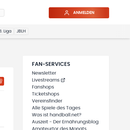
ANMELDEN
3. Liga
JBLH
FAN-SERVICES
Newsletter
Livestreams
HTIGUNGSSTATUS WIRD GELADEN
MEINE TEAMS“ HINZUFÜGEN
Fanshops
Ticketshops
Vereinsfinder
Alle Spiele des Tages
Was ist handball.net?
Auszeit - Der Ernährungsblog
Amateurtor des Monats