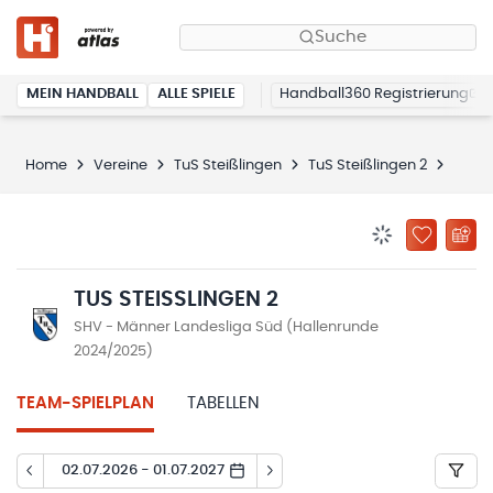
Suche
MEIN HANDBALL
ALLE SPIELE
Handball360 Registrierung
Home
Vereine
TuS Steißlingen
TuS Steißlingen 2
Spiel
BENACHRICHTIG
ZU „MEINE
TUS STEISSLINGEN 2
SHV - Männer Landesliga Süd (Hallenrunde
2024/2025)
TEAM-SPIELPLAN
TABELLEN
02.07.2026 - 01.07.2027