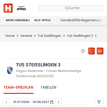
Suche
MEIN HANDBALL
ALLE SPIELE
Handball360 Registrierung
Home
Vereine
TuS Steißlingen
TuS Steißlingen 3
Spiel
BENACHRICHTIG
ZU „MEINE
TUS STEISSLINGEN 3
Hegau-Bodensee - Frauen Bezirksoberliga
(Hallenrunde 2024/2025)
TEAM-SPIELPLAN
TABELLEN
01.07.2026 - 30.06.2027