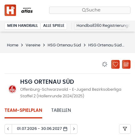
Suche
MEIN HANDBALL
ALLE SPIELE
Handball360 Registrierung
Home
Vereine
HSG Ortenau Süd
HSG Ortenau Süd
Spi
BENACHRICHTIG
ZU „MEINE
HSG ORTENAU SÜD
Offenburg-Schwarzwald - E-Jugend Bezirksoberliga
Staffel 2 (Hallenrunde 2024/2025)
TEAM-SPIELPLAN
TABELLEN
01.07.2026 - 30.06.2027