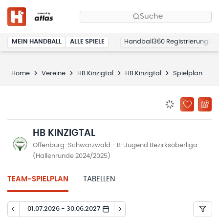
Suche
MEIN HANDBALL
ALLE SPIELE
Handball360 Registrierung
Home
Vereine
HB Kinzigtal
HB Kinzigtal
Spielplan
BENACHRICHTIG
ZU „MEINE
HB KINZIGTAL
Offenburg-Schwarzwald - B-Jugend Bezirksoberliga
(Hallenrunde 2024/2025)
TEAM-SPIELPLAN
TABELLEN
01.07.2026 - 30.06.2027