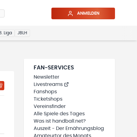
ANMELDEN
3. Liga
JBLH
FAN-SERVICES
Newsletter
Livestreams
HTIGUNGSSTATUS WIRD GELADEN
MEINE TEAMS“ HINZUFÜGEN
Fanshops
Ticketshops
Vereinsfinder
Alle Spiele des Tages
Was ist handball.net?
Auszeit - Der Ernährungsblog
Amateurtor des Monats