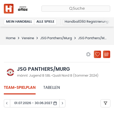
Suche
MEIN HANDBALL
ALLE SPIELE
Handball360 Registrierung
Home
Vereine
JSG Panthers/Murg
JSG Panthers/Murg
BENACHRICHTIG
ZU „MEINE
JSG PANTHERS/MURG
männl. Jugend B SBL-Quali Nord B (Sommer 2024)
TEAM-SPIELPLAN
TABELLEN
01.07.2026 - 30.06.2027