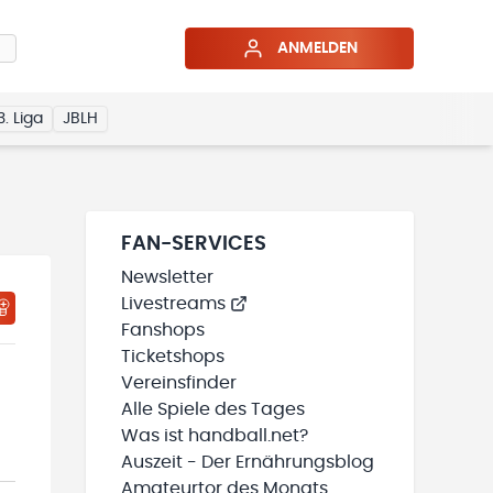
ANMELDEN
3. Liga
JBLH
FAN-SERVICES
Newsletter
Livestreams
HTIGUNGSSTATUS WIRD GELADEN
MEINE TEAMS“ HINZUFÜGEN
Fanshops
Ticketshops
Vereinsfinder
Alle Spiele des Tages
Was ist handball.net?
Auszeit - Der Ernährungsblog
Amateurtor des Monats