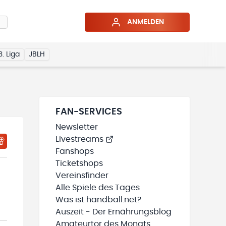
ANMELDEN
3. Liga
JBLH
FAN-SERVICES
Newsletter
Livestreams
HTIGUNGSSTATUS WIRD GELADEN
MEINE TEAMS“ HINZUFÜGEN
Fanshops
Ticketshops
Vereinsfinder
Alle Spiele des Tages
Was ist handball.net?
Auszeit - Der Ernährungsblog
Amateurtor des Monats