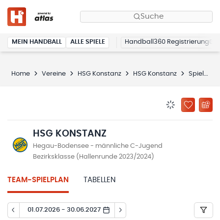
Suche
MEIN HANDBALL
ALLE SPIELE
Handball360 Registrierung
Home
Vereine
HSG Konstanz
HSG Konstanz
Spielplan
BENACHRICHTIG
ZU „MEINE
HSG KONSTANZ
Hegau-Bodensee - männliche C-Jugend
Bezirksklasse (Hallenrunde 2023/2024)
TEAM-SPIELPLAN
TABELLEN
01.07.2026 - 30.06.2027