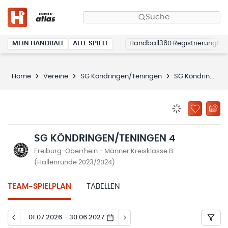
Suche
MEIN HANDBALL
ALLE SPIELE
Handball360 Registrierung
Home
Vereine
SG Köndringen/Teningen
SG Köndringen/Teningen 4
BENACHRICHTIG
ZU „MEINE
SG KÖNDRINGEN/TENINGEN 4
Freiburg-Oberrhein - Männer Kreisklasse B
(Hallenrunde 2023/2024)
TEAM-SPIELPLAN
TABELLEN
01.07.2026 - 30.06.2027