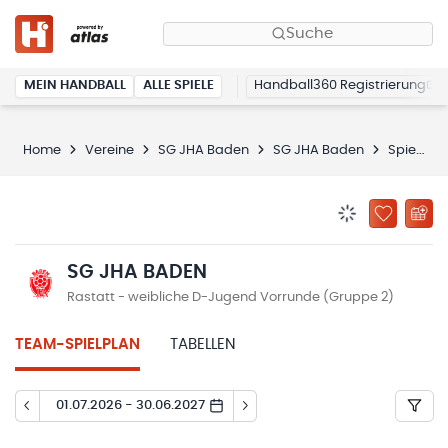
Suche
MEIN HANDBALL
ALLE SPIELE
Handball360 Registrierung
Home
Vereine
SG JHA Baden
SG JHA Baden
Spielplan
BENACHRICHTIG
ZU „MEINE
SG JHA BADEN
Rastatt - weibliche D-Jugend Vorrunde (Gruppe 2)
TEAM-SPIELPLAN
TABELLEN
01.07.2026 - 30.06.2027