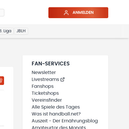
ANMELDEN
3. Liga
JBLH
FAN-SERVICES
Newsletter
Livestreams
HTIGUNGSSTATUS WIRD GELADEN
MEINE TEAMS“ HINZUFÜGEN
Fanshops
Ticketshops
Vereinsfinder
Alle Spiele des Tages
Was ist handball.net?
Auszeit - Der Ernährungsblog
Amateurtor des Monats