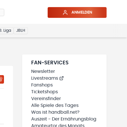
ANMELDEN
3. Liga
JBLH
FAN-SERVICES
Newsletter
Livestreams
HTIGUNGSSTATUS WIRD GELADEN
MEINE TEAMS“ HINZUFÜGEN
Fanshops
Ticketshops
Vereinsfinder
Alle Spiele des Tages
Was ist handball.net?
Auszeit - Der Ernährungsblog
Amateurtor des Monats