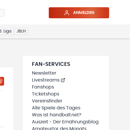
ANMELDEN
3. Liga
JBLH
FAN-SERVICES
Newsletter
Livestreams
HTIGUNGSSTATUS WIRD GELADEN
MEINE TEAMS“ HINZUFÜGEN
Fanshops
Ticketshops
Vereinsfinder
Alle Spiele des Tages
Was ist handball.net?
Auszeit - Der Ernährungsblog
Amateurtor des Monats