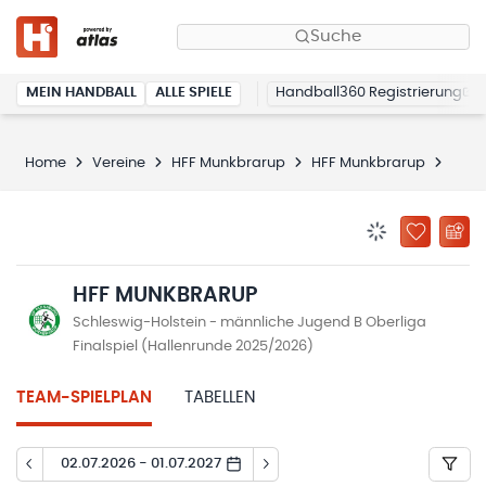
Suche
MEIN HANDBALL
ALLE SPIELE
Handball360 Registrierung
Home
Vereine
HFF Munkbrarup
HFF Munkbrarup
Spie
BENACHRICHTIG
ZU „MEINE
HFF MUNKBRARUP
Schleswig-Holstein - männliche Jugend B Oberliga
Finalspiel (Hallenrunde 2025/2026)
TEAM-SPIELPLAN
TABELLEN
02.07.2026 - 01.07.2027