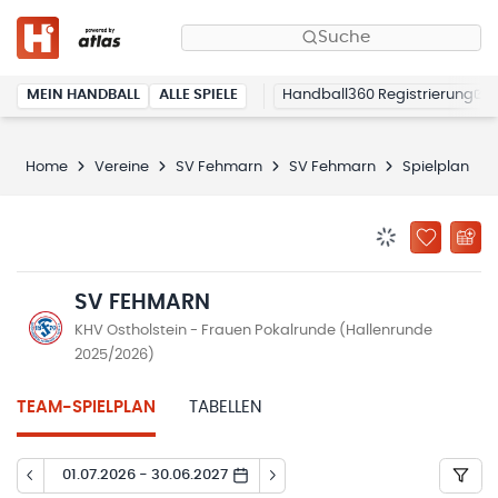
Suche
MEIN HANDBALL
ALLE SPIELE
Handball360 Registrierung
Home
Vereine
SV Fehmarn
SV Fehmarn
Spielplan
BENACHRICHTIG
ZU „MEINE
SV FEHMARN
KHV Ostholstein - Frauen Pokalrunde (Hallenrunde
2025/2026)
TEAM-SPIELPLAN
TABELLEN
01.07.2026 - 30.06.2027