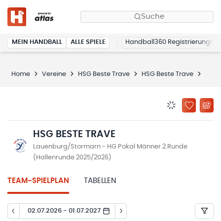
Suche
MEIN HANDBALL
ALLE SPIELE
Handball360 Registrierung
Home
Vereine
HSG Beste Trave
HSG Beste Trave
Spie
BENACHRICHTIG
ZU „MEINE
HSG BESTE TRAVE
Lauenburg/Stormarn - HG Pokal Männer 2.Runde
(Hallenrunde 2025/2026)
TEAM-SPIELPLAN
TABELLEN
02.07.2026 - 01.07.2027