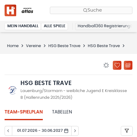
Suche
MEIN HANDBALL
ALLE SPIELE
Handball360 Registrierung
Home
Vereine
HSG Beste Trave
HSG Beste Trave
Spie
BENACHRICHTIG
ZU „MEINE
HSG BESTE TRAVE
Lauenburg/Stormarn - weibliche Jugend E Kreisklasse
B (Hallenrunde 2025/2026)
TEAM-SPIELPLAN
TABELLEN
01.07.2026 - 30.06.2027