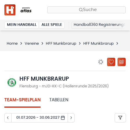
Suche
MEIN HANDBALL
ALLE SPIELE
Handball360 Registrierung
Home
Vereine
HFF Munkbrarup
HFF Munkbrarup
Spie
BENACHRICHTIG
ZU „MEINE
HFF MUNKBRARUP
Flensburg - mJD-KK-C (Hallenrunde 2025/2026)
TEAM-SPIELPLAN
TABELLEN
01.07.2026 - 30.06.2027