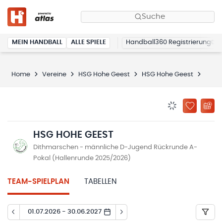
Suche
MEIN HANDBALL
ALLE SPIELE
Handball360 Registrierung
Home
Vereine
HSG Hohe Geest
HSG Hohe Geest
Spiel
BENACHRICHTIG
ZU „MEINE
HSG HOHE GEEST
Dithmarschen - männliche D-Jugend Rückrunde A-
Pokal (Hallenrunde 2025/2026)
TEAM-SPIELPLAN
TABELLEN
01.07.2026 - 30.06.2027