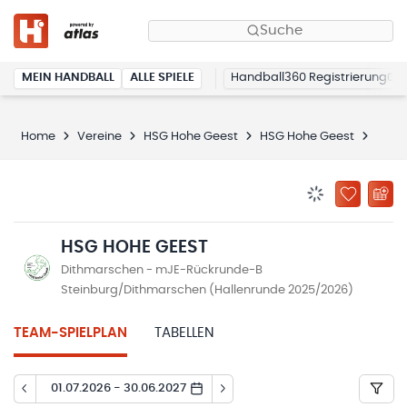
Suche
MEIN HANDBALL
ALLE SPIELE
Handball360 Registrierung
Home
Vereine
HSG Hohe Geest
HSG Hohe Geest
Spiel
BENACHRICHTIG
ZU „MEINE
HSG HOHE GEEST
Dithmarschen - mJE-Rückrunde-B
Steinburg/Dithmarschen (Hallenrunde 2025/2026)
TEAM-SPIELPLAN
TABELLEN
01.07.2026 - 30.06.2027