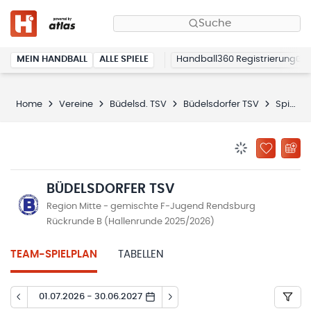
Suche
MEIN HANDBALL
ALLE SPIELE
Handball360 Registrierung
Home
Vereine
Büdelsd. TSV
Büdelsdorfer TSV
Spielplan
BENACHRICHTIG
ZU „MEINE
BÜDELSDORFER TSV
Region Mitte - gemischte F-Jugend Rendsburg
Rückrunde B (Hallenrunde 2025/2026)
TEAM-SPIELPLAN
TABELLEN
01.07.2026 - 30.06.2027