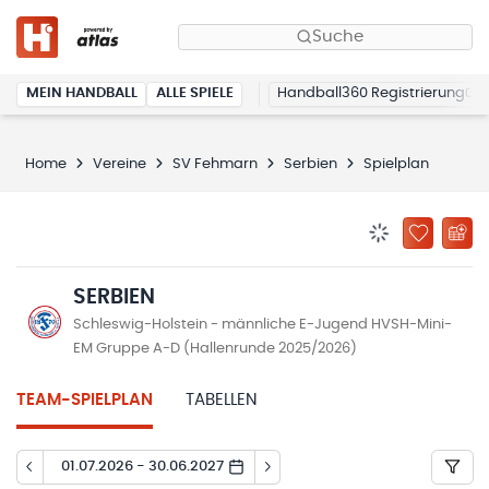
Suche
MEIN HANDBALL
ALLE SPIELE
Handball360 Registrierung
Home
Vereine
SV Fehmarn
Serbien
Spielplan
BENACHRICHTIG
ZU „MEINE
SERBIEN
Schleswig-Holstein - männliche E-Jugend HVSH-Mini-
EM Gruppe A-D (Hallenrunde 2025/2026)
TEAM-SPIELPLAN
TABELLEN
01.07.2026 - 30.06.2027