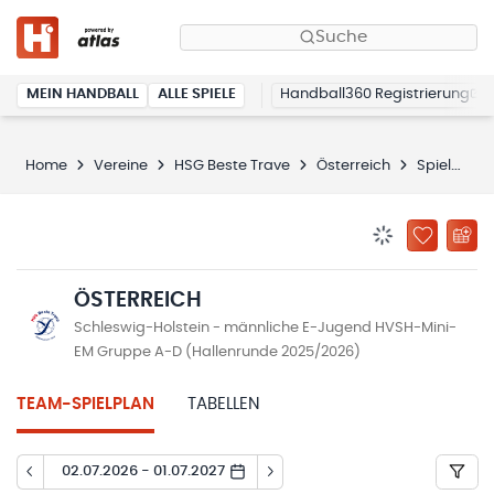
Suche
MEIN HANDBALL
ALLE SPIELE
Handball360 Registrierung
Home
Vereine
HSG Beste Trave
Österreich
Spielplan
BENACHRICHTIG
ZU „MEINE
ÖSTERREICH
Schleswig-Holstein - männliche E-Jugend HVSH-Mini-
EM Gruppe A-D (Hallenrunde 2025/2026)
TEAM-SPIELPLAN
TABELLEN
02.07.2026 - 01.07.2027