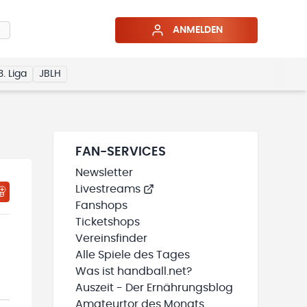
ANMELDEN
3. Liga
JBLH
FAN-SERVICES
Newsletter
Livestreams
HTIGUNGSSTATUS WIRD GELADEN
MEINE TEAMS“ HINZUFÜGEN
Fanshops
Ticketshops
Vereinsfinder
Alle Spiele des Tages
Was ist handball.net?
Auszeit - Der Ernährungsblog
Amateurtor des Monats